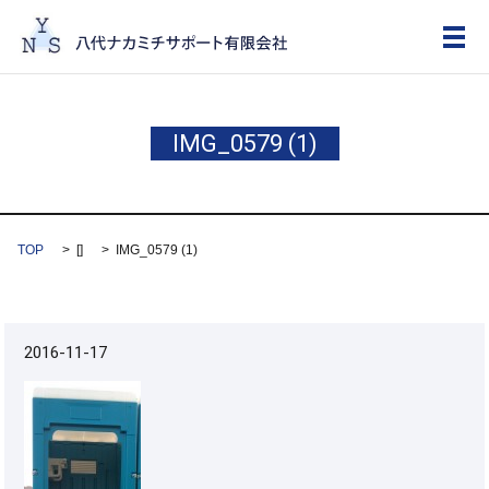
メ
IMG_0579 (1)
TOP
[]
IMG_0579 (1)
2016-11-17