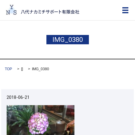
メ
IMG_0380
TOP
[]
IMG_0380
2018-06-21