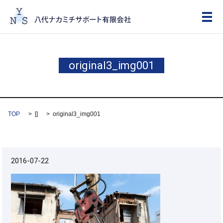
メ
original3_img001
TOP
[]
original3_img001
2016-07-22