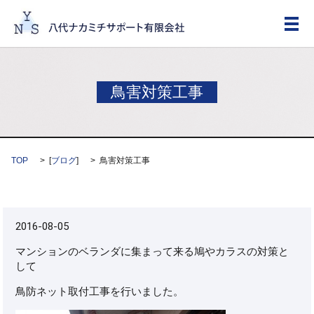
メ
鳥害対策工事
TOP
[
ブログ
]
鳥害対策工事
2016-08-05
マンションのベランダに集まって来る鳩やカラスの対策と
して
鳥防ネット取付工事を行いました。