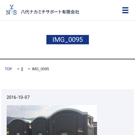
メ
IMG_0095
TOP
[]
IMG_0095
2016-10-07