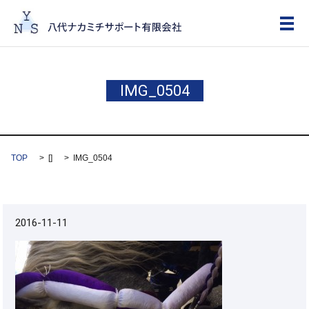
メ
IMG_0504
TOP
[]
IMG_0504
2016-11-11