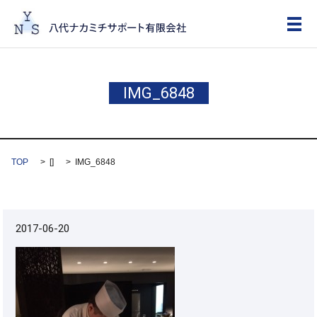
メ
IMG_6848
TOP
[]
IMG_6848
2017-06-20