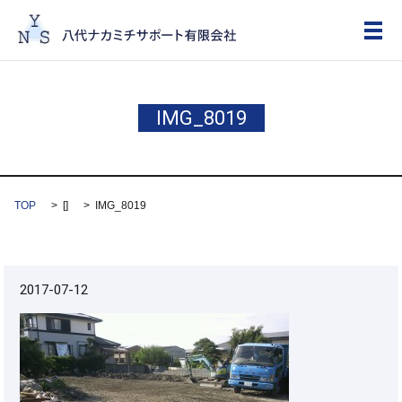
メ
IMG_8019
TOP
[]
IMG_8019
2017-07-12