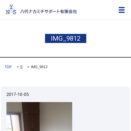
メ
IMG_9812
TOP
[]
IMG_9812
2017-10-05