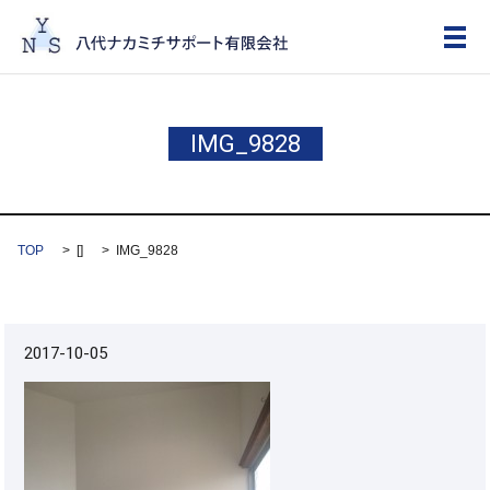
メ
IMG_9828
TOP
[]
IMG_9828
2017-10-05