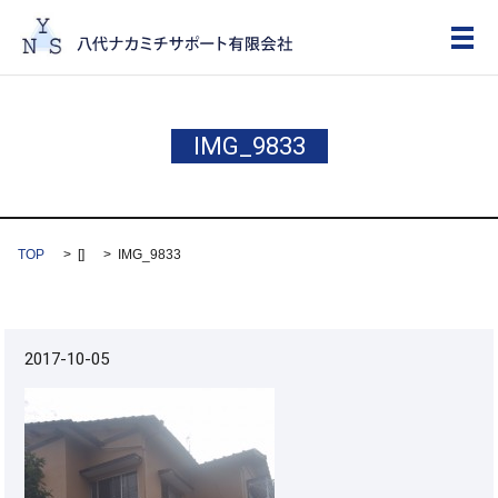
メ
IMG_9833
TOP
[]
IMG_9833
2017-10-05