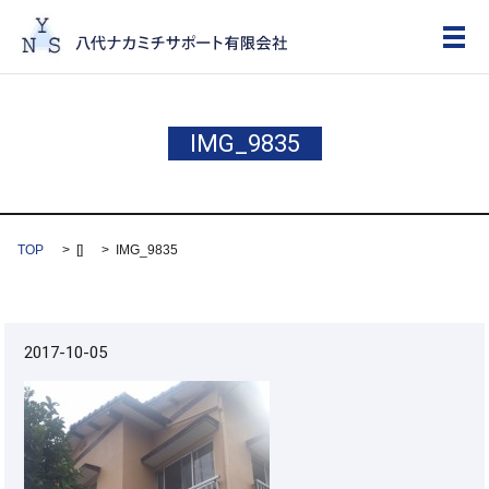
メ
IMG_9835
TOP
[]
IMG_9835
2017-10-05