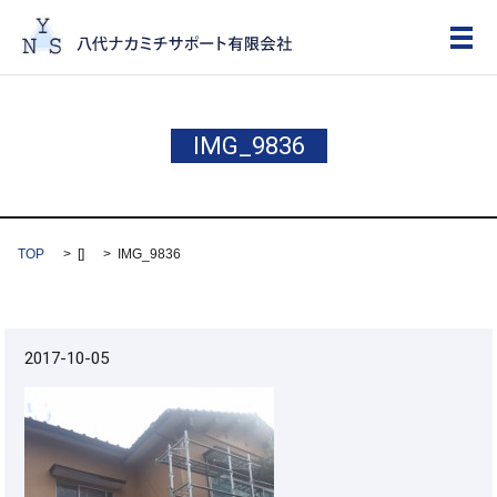
メ
IMG_9836
TOP
[]
IMG_9836
2017-10-05