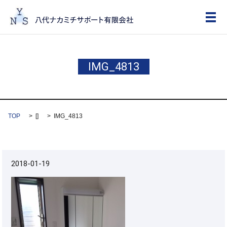
メ
IMG_4813
TOP
[]
IMG_4813
2018-01-19