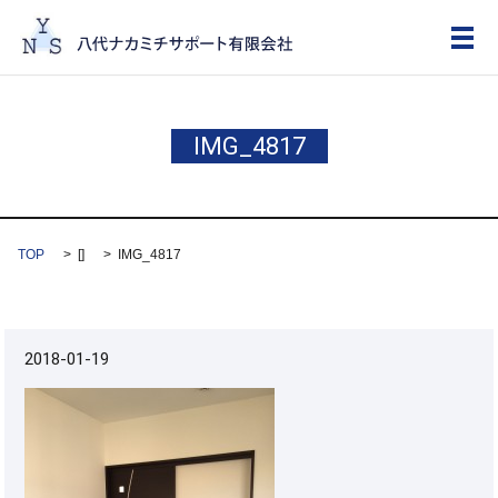
メ
IMG_4817
TOP
[]
IMG_4817
2018-01-19