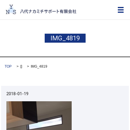
メ
IMG_4819
TOP
[]
IMG_4819
2018-01-19