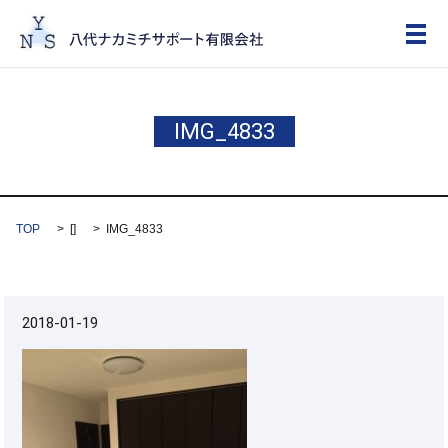
メ
IMG_4833
TOP
[]
IMG_4833
2018-01-19