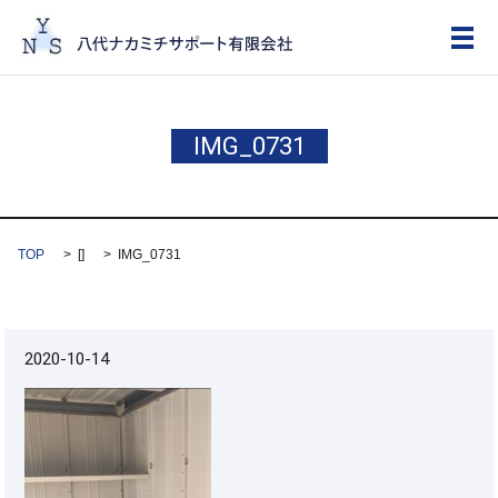
メ
IMG_0731
TOP
[]
IMG_0731
2020-10-14