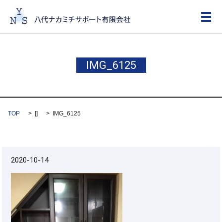
メ
IMG_6125
TOP
[]
IMG_6125
2020-10-14