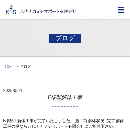
メ
ブログ
TOP
ブログ
2025-05-15
F様邸解体工事
F様邸の解体工事が完了いたしました。 施工前 解体状況 完了 解体
工事の事なら八代ナカミチサポート有限会社にご相談下さい。