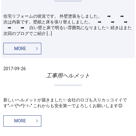
住宅リフォームの状況です。 外壁塗装をしました。 ➡ ➡
次は内装です。壁紙と床を張り替えしました。 ➡ ➡ ➡
➡ ➡ 白い壁と床で明るい雰囲気になりました✨ 続きはまた
次回のブログでご紹介 […]
MORE
2017-09-26
工事用ヘルメット
新しいヘルメットが届きました✨ 会社のロゴも入りカッコイイで
す°˖✧◝(⁰▿⁰)◜✧˖° これからも安全第一でよろしくお願いします😊
MORE