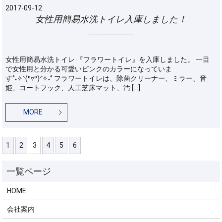
2017-09-12
女性用簡易水洗トイレ入庫しました！
女性用簡易水洗トイレ 『フラワートイレ』を入庫しました。 一目
で女性用と分かる可愛いピンクのカラーになっていま
す°˖✧◝(⁰▿⁰)◜✧˖° フラワートイレは、除菌クリーナー、ミラー、音
姫、コートフック、人工芝床マット、汚 […]
MORE
1
2
3
4
5
6
HOME
会社案内