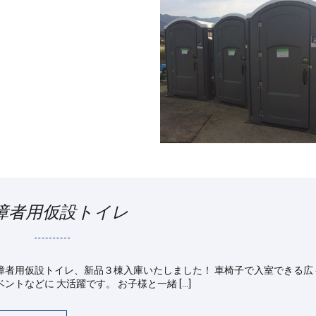
障者用仮設トイレ
仮設トイレ、新品３棟入庫いたしました！ 車椅子で入室できる広
ントなどに 大活躍です。 お子様と一緒 […]