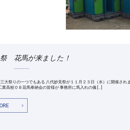
見祭 花馬が来ました！
祭りの一つでもある 八代妙見祭が１１月２３日（水）に開催されま
工業高校ＯＢ花馬奉納会の皆様が 事務所に馬入れの儀 […]
ORE