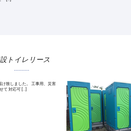
設トイレリース
け致しました。 工事用、災害
 対応可 […]