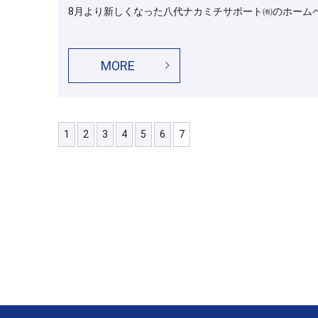
8月より新しくなった八代ナカミチサポート㈲のホーム
MORE
1
2
3
4
5
6
7