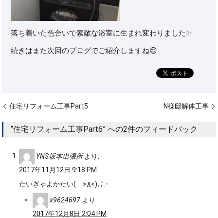
落ち着いた色合いで素敵な浴室に生まれ変わりました✨
続きはまた次回のブログでご紹介しますね😊
住宅リフォーム工事Part5
N様邸解体工事
“住宅リフォーム工事Part6” への2件のフィードバック
YNS坂本出張所
より:
2017年11月12日 9:18 PM
たいぎゃよかたい( >д<)､;'.･
x9624697
より:
2017年12月8日 2:04 PM