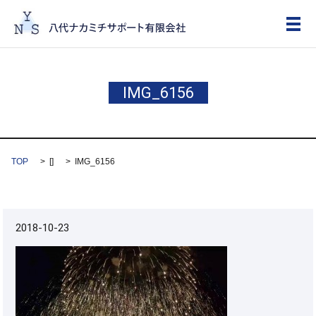
メ
IMG_6156
TOP
[]
IMG_6156
2018-10-23