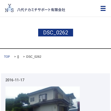
メ
DSC_0262
TOP
[]
DSC_0262
2016-11-17