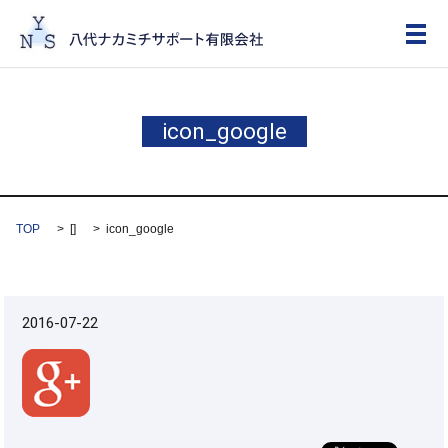
メ
icon_google
TOP
[]
icon_google
2016-07-22