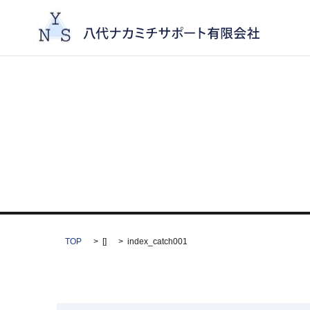
TOP
[]
index_catch001