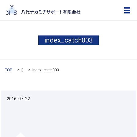
メ
index_catch003
TOP
[]
index_catch003
2016-07-22