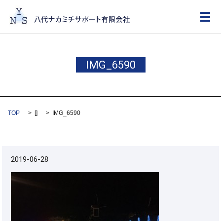
メ
IMG_6590
TOP
[]
IMG_6590
2019-06-28