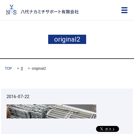
メ
original2
TOP
[]
original2
2016-07-22