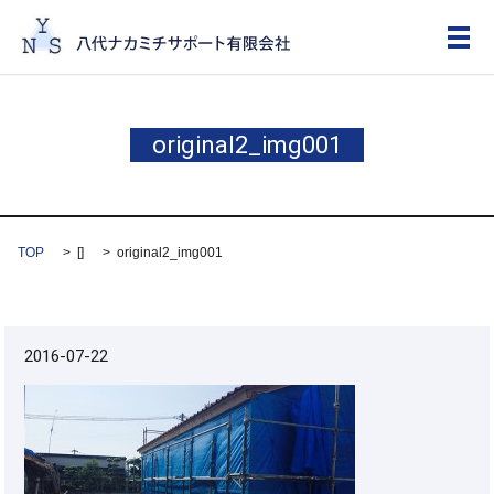
メ
original2_img001
TOP
[]
original2_img001
2016-07-22