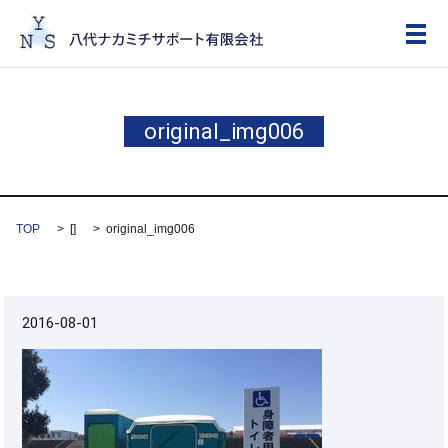
メ
original_img006
TOP
[]
original_img006
2016-08-01